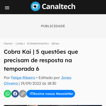
PUBLICIDADE
Seu resumo inteligente do mundo tech!
Assine a newsletter do Canaltech e receba
Home
Listas
Entretenimento
Séries
notícias e reviews sobre tecnologia em primeira
mão.
Cobra Kai | 5 questões que
precisam de resposta na
E-mail
temporada 6
Por
Felipe Ribeiro
• Editado por
Jones
inscreva-se
Oliveira
|
19/09/2022 às 18:30
Assine nossa Newsletter
Confirmo que li, aceito e concordo com os
Termos de
Uso e Política de Privacidade do Canaltech.