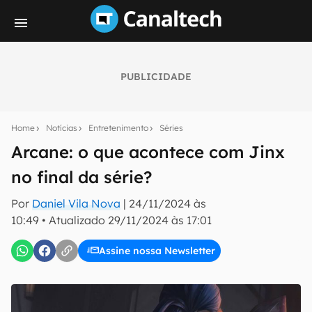
PUBLICIDADE
Seu resumo inteligente do mundo tech!
Assine a newsletter do Canaltech e receba
Home
Notícias
Entretenimento
Séries
notícias e reviews sobre tecnologia em primeira
mão.
Arcane: o que acontece com Jinx
no final da série?
E-mail
Por
Daniel Vila Nova
|
24/11/2024 às
10:49
•
Atualizado
29/11/2024 às 17:01
inscreva-se
Assine nossa Newsletter
Confirmo que li, aceito e concordo com os
Termos de
Uso e Política de Privacidade do Canaltech.