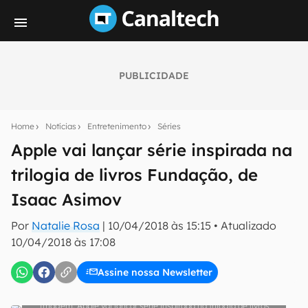
PUBLICIDADE
Seu resumo inteligente do mundo tech!
Assine a newsletter do Canaltech e receba
Home
Notícias
Entretenimento
Séries
notícias e reviews sobre tecnologia em primeira
mão.
Apple vai lançar série inspirada na
trilogia de livros Fundação, de
E-mail
Isaac Asimov
Por
Natalie Rosa
|
10/04/2018 às 15:15
•
Atualizado
inscreva-se
10/04/2018 às 17:08
Assine nossa Newsletter
Confirmo que li, aceito e concordo com os
Termos de
Uso e Política de Privacidade do Canaltech.
Apple vai lançar série inspirada na trilogia de livros