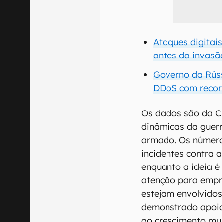
Ataques digitai
antes da invasã
Governo da Rúss
DDoS com recor
Os dados são da C
dinâmicas da guerr
armado. Os númer
incidentes contra 
enquanto a ideia 
atenção para empr
estejam envolvido
demonstrado apoio
ao crescimento mun