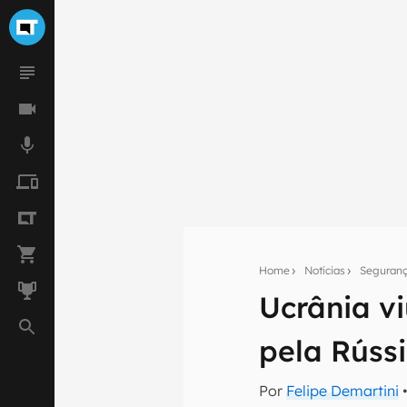
Home
Notícias
Seguran
Seu res
Ucrânia vi
Assine a newsle
mão.
pela Rúss
E-mail
Por
Felipe Demartini
•