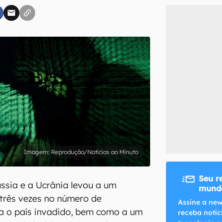
inscreva-se
li, aceito e concordo com os
Termos de Uso e Política de Privacidade do Ca
Reprodução/Notícias ao Minuto
Seu r
ússia e a Ucrânia levou a um
mundo
três vezes no número de
Assine a new
a o país invadido, bem como a um
receba notíc