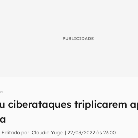
PUBLICIDADE
ça
umo inteligente do mundo tech!
u ciberataques triplicarem 
tter do Canaltech e receba notícias e reviews sobre tecnologia 
ia
 Editado por
Claudio Yuge
|
22/03/2022 às 23:00