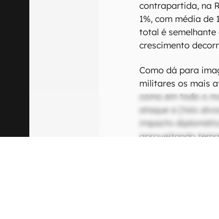
contrapartida, na 
1%, com média de 1
total é semelhante 
crescimento decorr
Como dá para imag
militares os mais 
como em todo o mu
ataque a [tais alvo
impacto diplomáti
aproveitando tema
realizar ataques de
Dembinksy, gerent
A disseminação de
na visão dele, tam
da invasão. “Após 