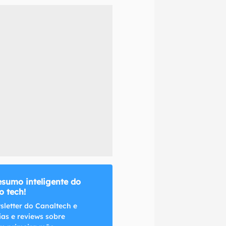
naltech.
esumo inteligente do
 tech!
sletter do Canaltech e
ias e reviews sobre