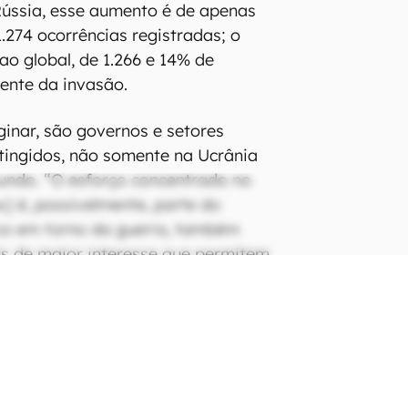
Rússia, esse aumento é de apenas
.274 ocorrências registradas; o
ao global, de 1.266 e 14% de
ente da invasão.
inar, são governos e setores
atingidos, não somente na Ucrânia
ndo. “O esforço concentrado no
s] é, possivelmente, parte do
co em torno da guerra, também
s de maior interesse que permitem
 phishing”, explica Omer
e de Data Group da Check Point.
 golpes para o restante do mundo,
bém é um reflexo da continuidade
duas semanas, os cibercriminosos