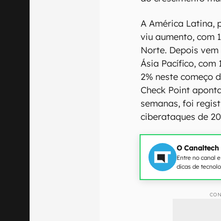
A América Latina, 
viu aumento, com 
Norte. Depois vem 
Ásia Pacífico, com
2% neste começo d
Check Point apont
semanas, foi regis
ciberataques de 20
O Canaltech
Entre no canal 
dicas de tecnol
CON