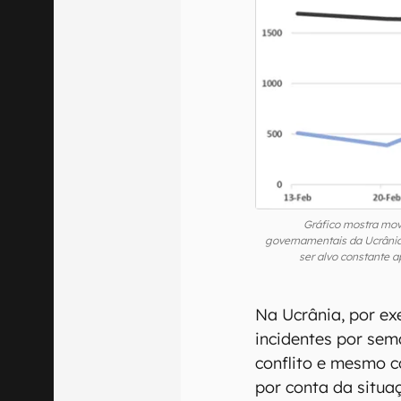
Gráfico mostra mov
governamentais da Ucrânia
ser alvo constante 
Na Ucrânia, por ex
incidentes por sem
conflito e mesmo 
por conta da situ