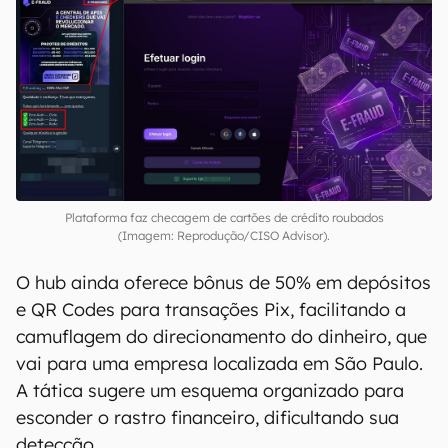
Fraud também opera com base em um sistema
de monetização, usando um
modelo de créditos
com pacotes que variam entre R$ 100 por 100
créditos e R$ 4 mil por 10 mil créditos. A
plataforma ainda traz um
ranking de
performance
, “consagrando” os usuários que
possuem mais de 250 cartões validados.