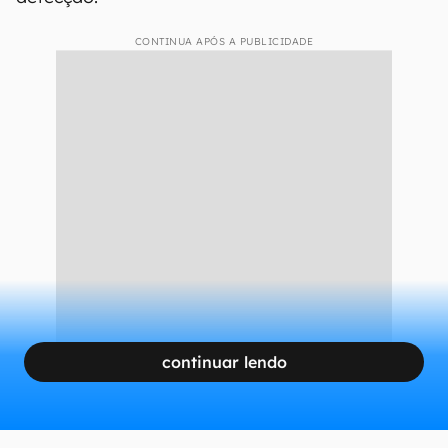
Plataforma faz checagem de cartões de crédito roubados
(Imagem: Reprodução/CISO Advisor).
O hub ainda oferece bônus de 50% em depósitos
e QR Codes para transações Pix, facilitando a
camuflagem do direcionamento do dinheiro, que
vai para uma empresa localizada em São Paulo.
A tática sugere um esquema organizado para
esconder o rastro financeiro, dificultando sua
detecção.
CONTINUA APÓS A PUBLICIDADE