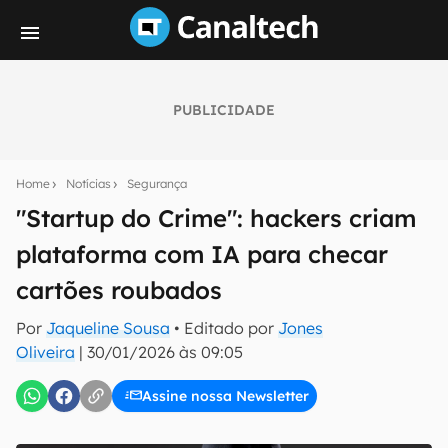
PUBLICIDADE
Seu resumo inteligente do mundo tech!
Assine a newsletter do Canaltech e receba
Home
Notícias
Segurança
notícias e reviews sobre tecnologia em primeira
mão.
"Startup do Crime": hackers criam
plataforma com IA para checar
E-mail
cartões roubados
Por
Jaqueline Sousa
• Editado por
Jones
inscreva-se
Oliveira
|
30/01/2026 às 09:05
Assine nossa Newsletter
Confirmo que li, aceito e concordo com os
Termos de
Uso e Política de Privacidade do Canaltech.