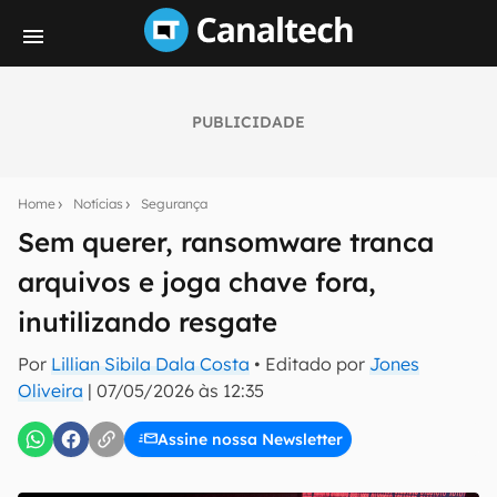
PUBLICIDADE
Seu resumo inteligente do mundo tech!
Assine a newsletter do Canaltech e receba
Home
Notícias
Segurança
notícias e reviews sobre tecnologia em primeira
mão.
Sem querer, ransomware tranca
arquivos e joga chave fora,
E-mail
inutilizando resgate
Por
Lillian Sibila Dala Costa
• Editado por
Jones
inscreva-se
Oliveira
|
07/05/2026 às 12:35
Assine nossa Newsletter
Confirmo que li, aceito e concordo com os
Termos de
Uso e Política de Privacidade do Canaltech.