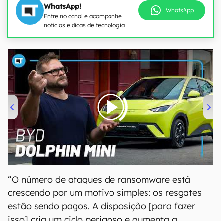
WhatsApp!
WhatsApp
Entre no canal e acompanhe
notícias e dicas de tecnologia
00:00
/
04:07
“O número de ataques de ransomware está
crescendo por um motivo simples: os resgates
estão sendo pagos. A disposição [para fazer
isso] cria um ciclo perigoso e aumenta a