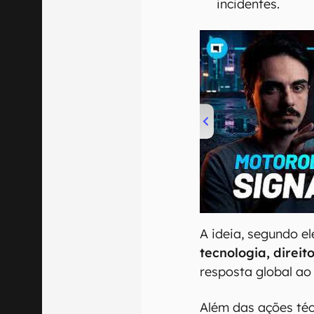
incidentes.
00:00
/
20:46
A ideia, segundo e
tecnologia, direit
resposta global ao
Além das ações té