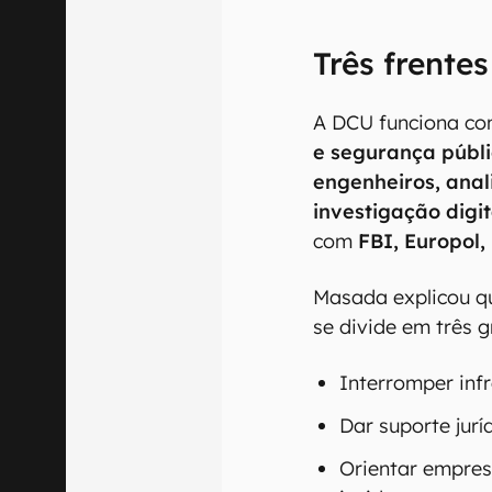
Três frente
A DCU funciona co
e segurança públ
engenheiros, anal
investigação digit
com
FBI, Europol,
Masada explicou qu
se divide em três g
Interromper inf
Dar suporte jur
Orientar empres