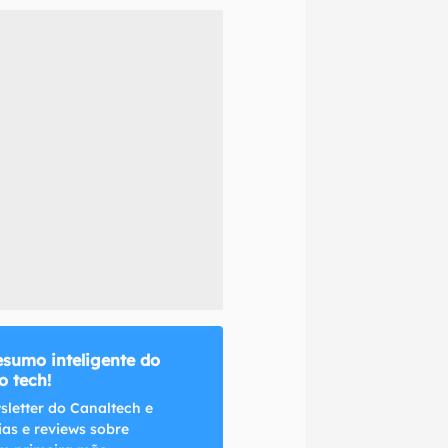
naltech.
esumo inteligente do
 tech!
sletter do Canaltech e
ias e reviews sobre