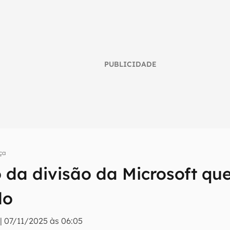
PUBLICIDADE
ça
o da divisão da Microsoft qu
umo inteligente do mundo tech!
do
tter do Canaltech e receba notícias e reviews sobre tecnologia 
|
07/11/2025 às 06:05