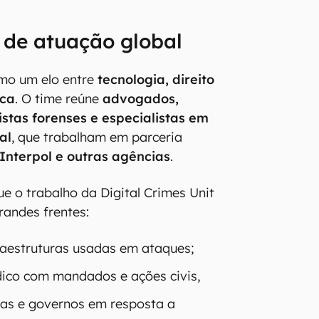
s de atuação global
mo um elo entre
tecnologia, direito
ica
. O time reúne
advogados,
istas forenses e especialistas em
al
, que trabalham em parceria
 Interpol e outras agências
.
e o trabalho da Digital Crimes Unit
randes frentes:
raestruturas usadas em ataques;
ídico com mandados e ações civis,
as e governos em resposta a