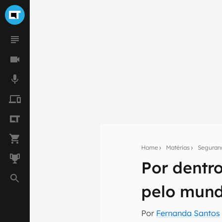
Home
Matérias
Seguran
Por dentr
Seu res
pelo mun
Assine a newsle
mão.
Por
Fernanda Santos