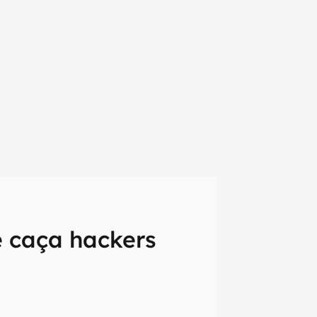
e caça hackers
em primeira