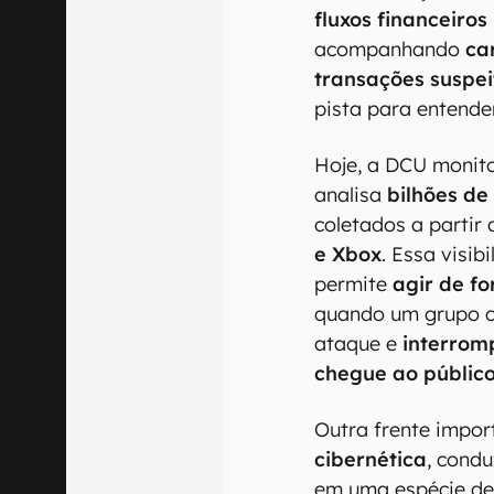
fluxos financeiros
acompanhando
ca
transações suspei
pista para entende
Hoje, a DCU monit
analisa
bilhões de
coletados a parti
e Xbox
. Essa visib
permite
agir de fo
quando um grupo 
ataque e
interrom
chegue ao públic
Outra frente impor
cibernética
, cond
em uma espécie de