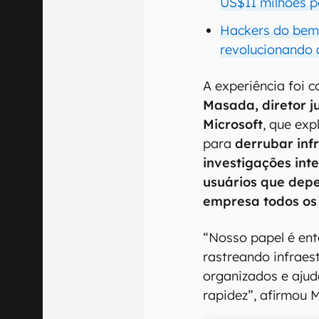
US$11 milhões p
Hackers do bem
revolucionando 
A experiência foi 
Masada, diretor ju
Microsoft
, que ex
para
derrubar inf
investigações int
usuários que dep
empresa todos os
“Nosso papel é ent
rastreando infraes
organizados e ajud
rapidez”, afirmou 