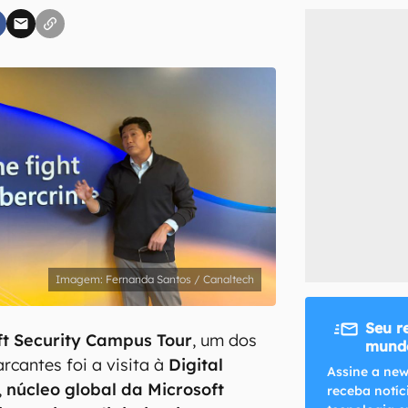
inscreva-se
li, aceito e concordo com os
Termos de Uso e Política de Privacidade do Ca
Fernanda Santos / Canaltech
Seu r
ft Security Campus Tour
, um dos
mundo
cantes foi a visita à
Digital
Assine a new
,
núcleo global da Microsoft
receba notíc