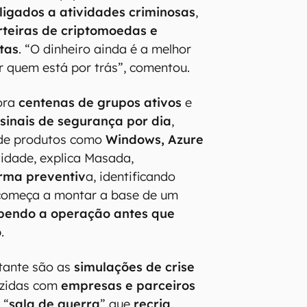
 ligados a atividades criminosas
,
rteiras de criptomoedas e
tas
. “O dinheiro ainda é a melhor
r quem está por trás”, comentou.
ora
centenas de grupos ativos
e
 sinais de segurança por dia
,
r de produtos como
Windows, Azure
ilidade, explica Masada,
rma preventiv
a, identificando
começa a montar a base de um
pendo a operação antes que
o
.
tante são as
simulações de crise
uzidas com
empresas e parceiros
 “
sala de guerra
” que
recria