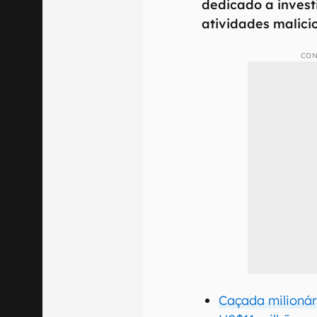
dedicado a invest
atividades malici
CON
Caçada milioná