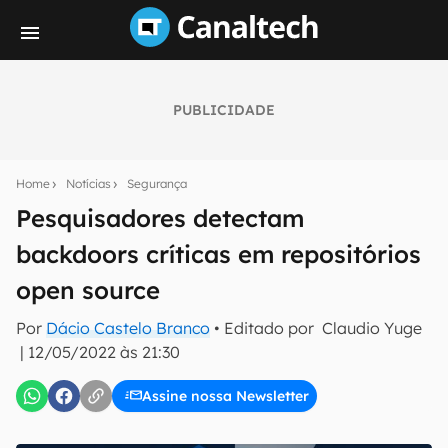
PUBLICIDADE
Seu resumo inteligente do mundo tech!
Assine a newsletter do Canaltech e receba
Home
Notícias
Segurança
notícias e reviews sobre tecnologia em primeira
mão.
Pesquisadores detectam
backdoors críticas em repositórios
E-mail
open source
Por
Dácio Castelo Branco
• Editado por
Claudio Yuge
inscreva-se
|
12/05/2022 às 21:30
Assine nossa Newsletter
Confirmo que li, aceito e concordo com os
Termos de
Uso e Política de Privacidade do Canaltech.