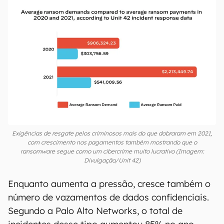
00:00
/
04:07