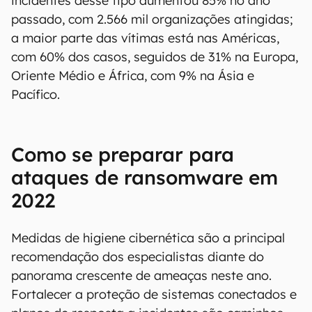
Exigências de resgate pelos criminosos mais do que dobraram em 2021,
com crescimento nos pagamentos também mostrando que o
ransomware segue como um cibercrime muito lucrativo (Imagem:
Divulgação/Unit 42)
Enquanto aumenta a pressão, cresce também o
número de vazamentos de dados confidenciais.
Segundo a Palo Alto Networks, o total de
incidentes desse tipo aumentou 85% no ano
passado, com 2.566 mil organizações atingidas;
a maior parte das vítimas está nas Américas,
com 60% dos casos, seguidos de 31% na Europa,
Oriente Médio e África, com 9% na Ásia e
Pacífico.