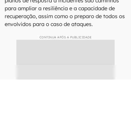
Como se preparar para
ataques de ransomware em
2022
Medidas de higiene cibernética são a principal
recomendação dos especialistas diante do
panorama crescente de ameaças neste ano.
Fortalecer a proteção de sistemas conectados e
planos de resposta a incidentes são caminhos
para ampliar a resiliência e a capacidade de
recuperação, assim como o preparo de todos os
envolvidos para o caso de ataques.
CONTINUA APÓS A PUBLICIDADE