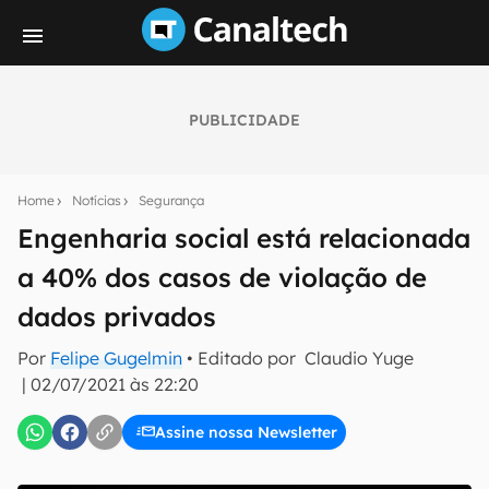
PUBLICIDADE
Seu resumo inteligente do mundo tech!
Assine a newsletter do Canaltech e receba
Home
Notícias
Segurança
notícias e reviews sobre tecnologia em primeira
mão.
Engenharia social está relacionada
a 40% dos casos de violação de
E-mail
dados privados
Por
Felipe Gugelmin
• Editado por
Claudio Yuge
inscreva-se
|
02/07/2021 às 22:20
Assine nossa Newsletter
Confirmo que li, aceito e concordo com os
Termos de
Uso e Política de Privacidade do Canaltech.