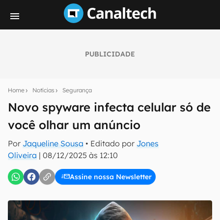
PUBLICIDADE
Seu resumo inteligente do mundo tech!
Assine a newsletter do Canaltech e receba
Home
Notícias
Segurança
notícias e reviews sobre tecnologia em primeira
mão.
Novo spyware infecta celular só de
você olhar um anúncio
E-mail
Por
Jaqueline Sousa
• Editado por
Jones
Oliveira
|
08/12/2025 às 12:10
inscreva-se
Assine nossa Newsletter
Confirmo que li, aceito e concordo com os
Termos de
Uso e Política de Privacidade do Canaltech.