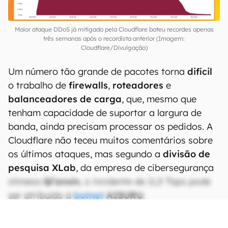
Maior ataque DDoS já mitigado pela Cloudflare bateu recordes apenas
três semanas após o recordista anterior (Imagem:
Cloudflare/Divulgação)
Um número tão grande de pacotes torna
difícil
o trabalho de
firewalls
,
roteadores
e
balanceadores de carga
, que, mesmo que
tenham capacidade de suportar a largura de
banda, ainda precisam processar os pedidos. A
Cloudflare não teceu muitos comentários sobre
os últimos ataques, mas segundo a
divisão de
pesquisa XLab
, da empresa de cibersegurança
chinesa
Qi’anxin
, o incidente de 11,5 Tbps pode
ser atribuído à
botnet
AISURU
.
CONTINUA APÓS A PUBLICIDADE