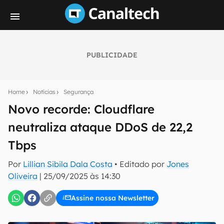
PUBLICIDADE
Seu resumo inteligente do mundo tech!
Assine a newsletter do Canaltech e receba
Home
Notícias
Segurança
notícias e reviews sobre tecnologia em primeira
mão.
Novo recorde: Cloudflare
neutraliza ataque DDoS de 22,2
E-mail
Tbps
Por
Lillian Sibila Dala Costa
• Editado por
Jones
inscreva-se
Oliveira
|
25/09/2025 às 14:30
Assine nossa Newsletter
Confirmo que li, aceito e concordo com os
Termos de
Uso e Política de Privacidade do Canaltech.