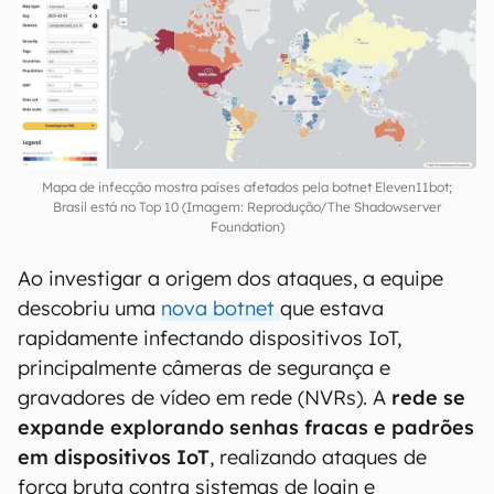
Mapa de infecção mostra países afetados pela botnet Eleven11bot;
Brasil está no Top 10 (Imagem: Reprodução/The Shadowserver
Foundation)
Ao investigar a origem dos ataques, a equipe
descobriu uma
nova botnet
que estava
rapidamente infectando dispositivos IoT,
principalmente câmeras de segurança e
gravadores de vídeo em rede (NVRs). A
rede se
expande explorando senhas fracas e padrões
em dispositivos IoT
, realizando ataques de
força bruta contra sistemas de login e