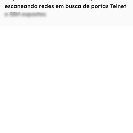
escaneando redes em busca de portas Telnet
e SSH expostas
.
CONTINUA APÓS A PUBLICIDADE
continuar lendo