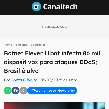
PUBLICIDADE
Seu resumo inteligente do mundo tech!
Assine a newsletter do Canaltech e receba
Home
Notícias
Segurança
notícias e reviews sobre tecnologia em primeira
mão.
Botnet Eleven11bot infecta 86 mil
dispositivos para ataques DDoS;
E-mail
Brasil é alvo
Por
Jones Oliveira
|
05/03/2025 às 11:26
inscreva-se
Assine nossa Newsletter
Confirmo que li, aceito e concordo com os
Termos de
Uso e Política de Privacidade do Canaltech.