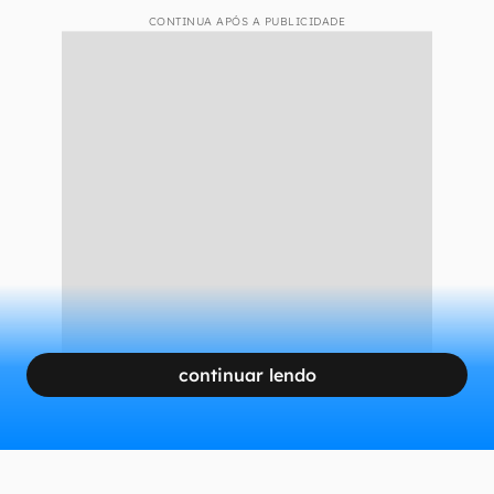
Apoio internacional
A ação movida pela PF também ultrapassa
fronteiras, já que parte dos investigados não se
encontra no Brasil. Portanto, as investigações
também contam com o
apoio da polícia
internacional
.
CONTINUA APÓS A PUBLICIDADE