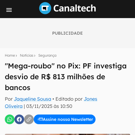
PUBLICIDADE
Seu resumo inteligente do mundo tech!
Assine a newsletter do Canaltech e receba
Home
Notícias
Segurança
notícias e reviews sobre tecnologia em primeira
mão.
"Mega-roubo" no Pix: PF investiga
desvio de R$ 813 milhões de
E-mail
bancos
Por
Jaqueline Sousa
• Editado por
Jones
inscreva-se
Oliveira
|
03/11/2025 às 10:50
Assine nossa Newsletter
Confirmo que li, aceito e concordo com os
Termos de
Uso e Política de Privacidade do Canaltech.