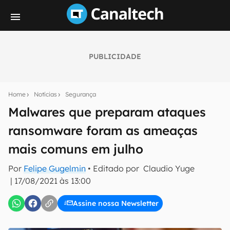
PUBLICIDADE
Seu resumo inteligente do mundo tech!
Assine a newsletter do Canaltech e receba
Home
Notícias
Segurança
notícias e reviews sobre tecnologia em primeira
mão.
Malwares que preparam ataques
ransomware foram as ameaças
E-mail
mais comuns em julho
Por
Felipe Gugelmin
• Editado por
Claudio Yuge
inscreva-se
|
17/08/2021 às 13:00
Assine nossa Newsletter
Confirmo que li, aceito e concordo com os
Termos de
Uso e Política de Privacidade do Canaltech.