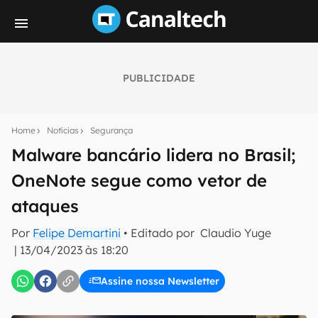
PUBLICIDADE
Seu resumo inteligente do mundo tech!
Assine a newsletter do Canaltech e receba
Home
Notícias
Segurança
notícias e reviews sobre tecnologia em primeira
mão.
Malware bancário lidera no Brasil;
OneNote segue como vetor de
E-mail
ataques
Por
Felipe Demartini
• Editado por
Claudio Yuge
inscreva-se
|
13/04/2023 às 18:20
Assine nossa Newsletter
Confirmo que li, aceito e concordo com os
Termos de
Uso e Política de Privacidade do Canaltech.