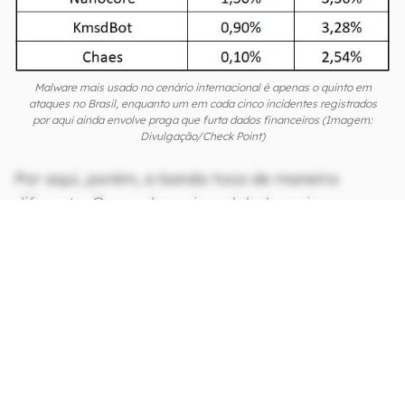
Malware mais usado no cenário internacional é apenas o quinto em
ataques no Brasil, enquanto um em cada cinco incidentes registrados
por aqui ainda envolve praga que furta dados financeiros (Imagem:
Divulgação/Check Point)
Por aqui, porém, a banda toca de maneira
diferente. O grande perigo global, aqui, aparece
apenas na quinta colocação, com 5% dos
ataques, enquanto o Qbot dominou com um em
cada cinco incidentes de segurança registrados
no país. O impacto, na casa dos 21%, representa
o dobro da média global e mostra que, em nosso
país, as credenciais bancárias ainda são o ouro
para os cibercriminosos.