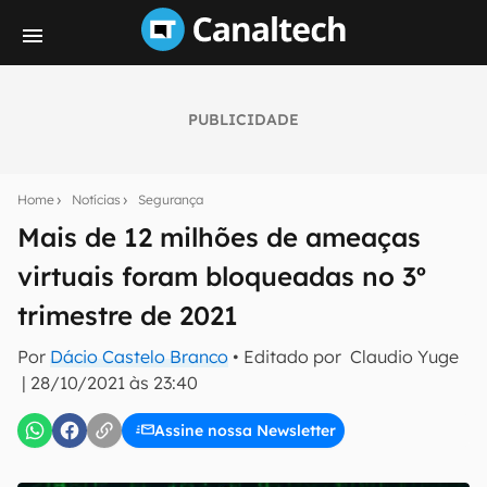
PUBLICIDADE
Seu resumo inteligente do mundo tech!
Assine a newsletter do Canaltech e receba
Home
Notícias
Segurança
notícias e reviews sobre tecnologia em primeira
mão.
Mais de 12 milhões de ameaças
virtuais foram bloqueadas no 3º
E-mail
trimestre de 2021
Por
Dácio Castelo Branco
• Editado por
Claudio Yuge
inscreva-se
|
28/10/2021 às 23:40
Assine nossa Newsletter
Confirmo que li, aceito e concordo com os
Termos de
Uso e Política de Privacidade do Canaltech.