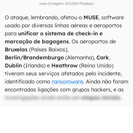
voos (Imagem: 652234/Pixabay)
O ataque, lembrando, afetou o
MUSE
, software
usado por diversas linhas aéreas e aeroportos
para
unificar o sistema de check-in e
marcação de bagagens
. Os aeroportos de
Bruxelas
(Países Baixos),
Berlin/Brandemburgo
(Alemanha),
Cork
,
Dublin
(Irlanda) e
Heathrow
(Reino Unido)
tiveram seus serviços afetados pelo incidente,
identificado como
ransomware
. Ainda não foram
encontradas ligações com grupos hackers, e as
investigações ainda estão em
etapas iniciais
.
Veja mais: