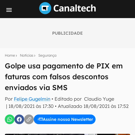
PUBLICIDADE
Seu resumo inteligente do mundo tech!
Assine a newsletter do Canaltech e receba
Home
Notícias
Segurança
notícias e reviews sobre tecnologia em primeira
mão.
Golpe usa pagamento de PIX em
faturas com falsos descontos
E-mail
enviados via SMS
Por
Felipe Gugelmin
• Editado por
Claudio Yuge
inscreva-se
|
18/08/2021 às 17:30
•
Atualizado
18/08/2021 às 17:52
Assine nossa Newsletter
Confirmo que li, aceito e concordo com os
Termos de
Uso e Política de Privacidade do Canaltech.