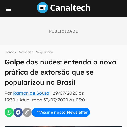
PUBLICIDADE
Seu resumo inteligente do mundo tech!
Assine a newsletter do Canaltech e receba
Home
Notícias
Segurança
notícias e reviews sobre tecnologia em primeira
mão.
Golpe dos nudes: entenda a nova
prática de extorsão que se
E-mail
popularizou no Brasil
Por
Ramon de Souza
|
29/07/2020 às
inscreva-se
19:30
•
Atualizado
30/07/2020 às 05:01
Assine nossa Newsletter
Confirmo que li, aceito e concordo com os
Termos de
Uso e Política de Privacidade do Canaltech.