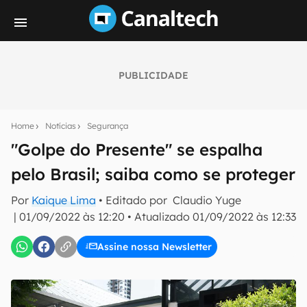
PUBLICIDADE
Seu resumo inteligente do mundo tech!
Assine a newsletter do Canaltech e receba
Home
Notícias
Segurança
notícias e reviews sobre tecnologia em primeira
mão.
"Golpe do Presente" se espalha
pelo Brasil; saiba como se proteger
E-mail
Por
Kaique Lima
• Editado por
Claudio Yuge
|
01/09/2022 às 12:20
•
Atualizado
01/09/2022 às 12:33
inscreva-se
Assine nossa Newsletter
Confirmo que li, aceito e concordo com os
Termos de
Uso e Política de Privacidade do Canaltech.