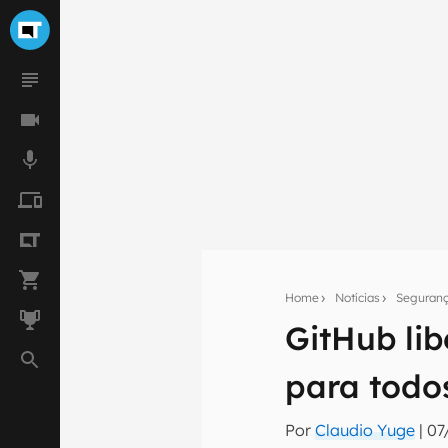
Home
Notícias
Seguran
Seu res
GitHub li
Assine a newsle
mão.
para todo
E-mail
Por
Claudio Yuge
|
07