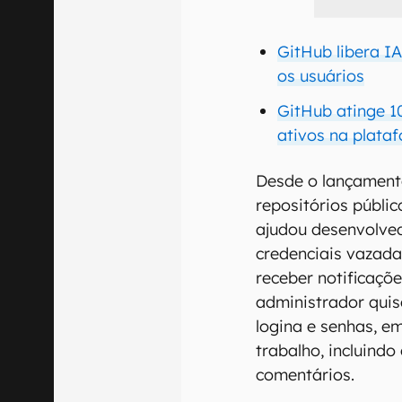
GitHub libera I
os usuários
GitHub atinge 1
ativos na plata
Desde o lançamento
repositórios públic
ajudou desenvolved
credenciais vazada
receber notificaçõ
administrador qui
logina e senhas, e
trabalho, incluindo
comentários.