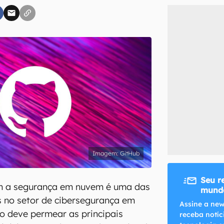
inscreva-se
li, aceito e concordo com os
Termos de Uso e Política de Privacidade do Ca
GitHub
Seu r
m a segurança em nuvem é uma das
mundo
 no setor de cibersegurança em
Assine a new
to deve permear as principais
receba notíc