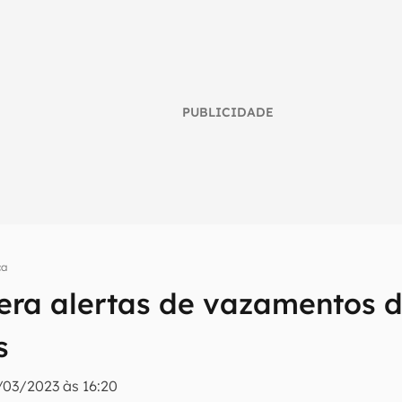
PUBLICIDADE
ça
umo inteligente do mundo tech!
bera alertas de vazamentos d
tter do Canaltech e receba notícias e reviews sobre tecnologia 
s
/03/2023 às 16:20