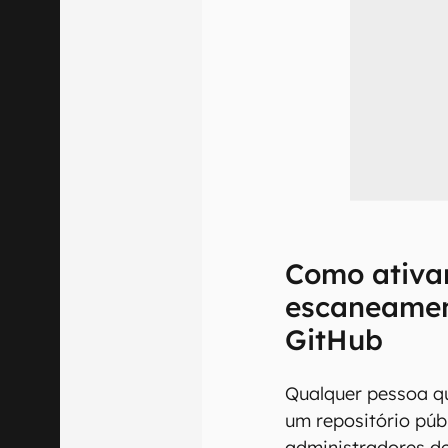
Como ativar
escaneamen
GitHub
Qualquer pessoa q
um repositório públ
administradores de