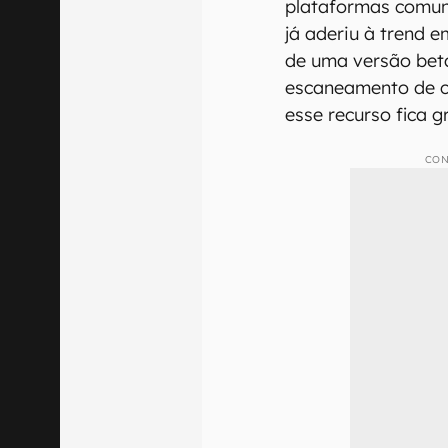
plataformas comun
já aderiu à trend 
de uma versão beta
escaneamento de cr
esse recurso fica g
CON