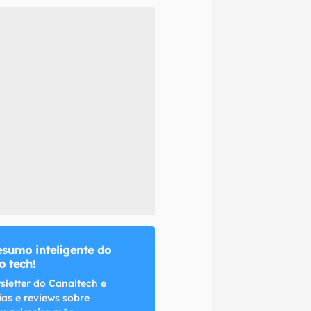
naltech.
esumo inteligente do
 tech!
sletter do Canaltech e
ias e reviews sobre