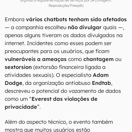
urgindo a regulamentação de serviços por IA (Imagem:
Reprodução/Freepik)
Embora
vários chatbots tenham sido afetados
— a companhia escolheu
não divulgar
quais —,
apenas alguns tiveram os dados divulgados na
internet. Incidentes como esses podem ser
preocupantes para os usuários, que ficam
vulneráveis a ameaças
como
chantagem
ou
sextorsion
(extorsão financeira ligada a
atividades sexuais). O especialista
Adam
Dodge
, da organização antiabuso
Endtab
,
descreveu o potencial do vazamento de dados
como um “
Everest das violações de
privacidade
”.
Além do aspecto técnico, o evento também
mostra que muitos usuários estão