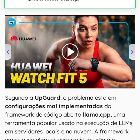
00:00
/
04:51
Segundo a
UpGuard
, o problema está em
configurações mal implementadas
do
framework de código aberto
llama.cpp
, uma
ferramenta popular usado na execução de LLMs
em servidores locais e na nuvem. A framework
em si, assinalam os especialistas, não é o