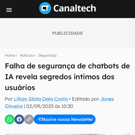
PUBLICIDADE
Seu resumo inteligente do mundo tech!
Assine a newsletter do Canaltech e receba
Home
Notícias
Segurança
notícias e reviews sobre tecnologia em primeira
mão.
Falha de segurança de chatbots de
IA revela segredos íntimos dos
E-mail
usuários
Por
Lillian Sibila Dala Costa
• Editado por
Jones
inscreva-se
Oliveira
|
02/09/2025 às 10:30
Assine nossa Newsletter
Confirmo que li, aceito e concordo com os
Termos de
Uso e Política de Privacidade do Canaltech.