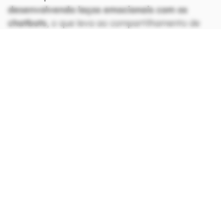
desenvolvendo laços emocionais com os
chatbots
, o que leva ao compartilhamento de
informações muito pessoais, ao ponto de
interação e
criação de conteúdos abusivos
, já
que se acredita no anonimato total.
CONTINUA APÓS A PUBLICIDADE