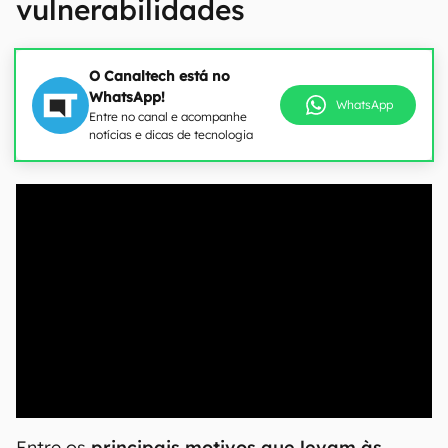
vulnerabilidades
O Canaltech está no
WhatsApp!
WhatsApp
Entre no canal e acompanhe
notícias e dicas de tecnologia
00:00
/
21:11
Entre os
principais motivos que levam às