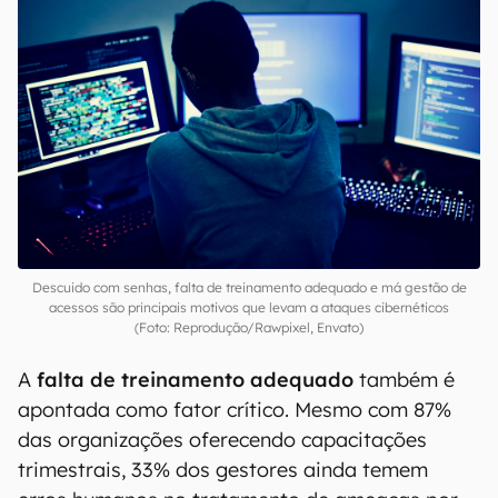
Descuido com senhas, falta de treinamento adequado e má gestão de
acessos são principais motivos que levam a ataques cibernéticos
(Foto: Reprodução/Rawpixel, Envato)
A
falta de treinamento adequado
também é
apontada como fator crítico. Mesmo com 87%
das organizações oferecendo capacitações
trimestrais, 33% dos gestores ainda temem