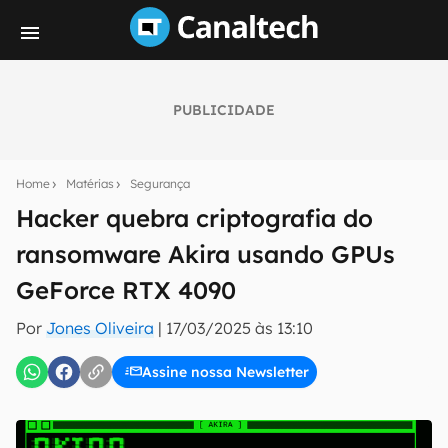
PUBLICIDADE
Seu resumo inteligente do mundo tech!
Assine a newsletter do Canaltech e receba
Home
Matérias
Segurança
notícias e reviews sobre tecnologia em primeira
mão.
Hacker quebra criptografia do
ransomware Akira usando GPUs
E-mail
GeForce RTX 4090
Por
Jones Oliveira
|
17/03/2025 às 13:10
inscreva-se
Assine nossa Newsletter
Confirmo que li, aceito e concordo com os
Termos de
Uso e Política de Privacidade do Canaltech.