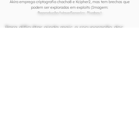
Akira emprega criptografia chacha8 e Kcipher2, mas tem brechas que
podem ser exploradas em exploits (Imagem:
Reprodução/WaveGenerics, Pixabay)
Para dificultar ainda mais a recuperação dos
dados, o ransomware divide os arquivos em
blocos e aplica criptografia parcial, afetando
apenas determinadas porções dos dados. Em
arquivos pequenos, de até 2 MB, apenas metade
do conteúdo é criptografado. Já em arquivos
maiores, quatro blocos são criptografados
seguindo um padrão específico.
CONTINUA APÓS A PUBLICIDADE