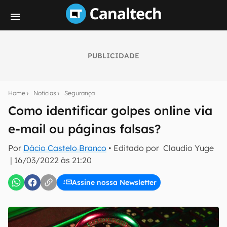
PUBLICIDADE
Seu resumo inteligente do mundo tech!
Assine a newsletter do Canaltech e receba
Home
Notícias
Segurança
notícias e reviews sobre tecnologia em primeira
mão.
Como identificar golpes online via
e-mail ou páginas falsas?
E-mail
Por
Dácio Castelo Branco
• Editado por
Claudio Yuge
|
16/03/2022 às 21:20
inscreva-se
Assine nossa Newsletter
Confirmo que li, aceito e concordo com os
Termos de
Uso e Política de Privacidade do Canaltech.