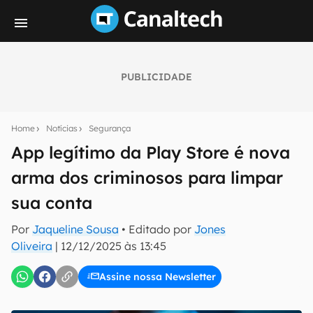
PUBLICIDADE
Seu resumo inteligente do mundo tech!
Assine a newsletter do Canaltech e receba
Home
Notícias
Segurança
notícias e reviews sobre tecnologia em primeira
mão.
App legítimo da Play Store é nova
arma dos criminosos para limpar
E-mail
sua conta
Por
Jaqueline Sousa
• Editado por
Jones
inscreva-se
Oliveira
|
12/12/2025 às 13:45
Assine nossa Newsletter
Confirmo que li, aceito e concordo com os
Termos de
Uso e Política de Privacidade do Canaltech.