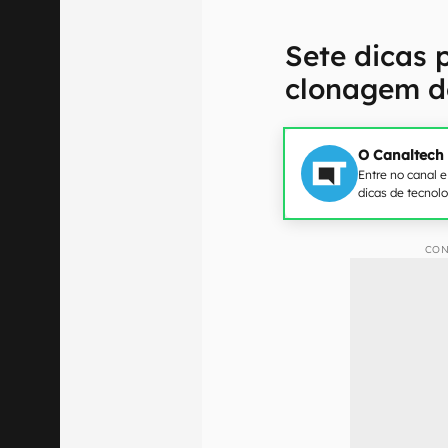
Sete dicas 
clonagem de
O Canaltech
Entre no canal 
dicas de tecnol
CON