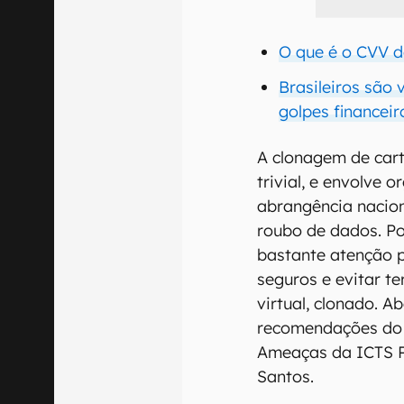
O que é o CVV d
Brasileiros são 
golpes financeir
A clonagem de cart
trivial, e envolve
abrangência nacion
roubo de dados. Por
bastante atenção 
seguros e evitar ter
virtual, clonado. 
recomendações do c
Ameaças da ICTS Pr
Santos.