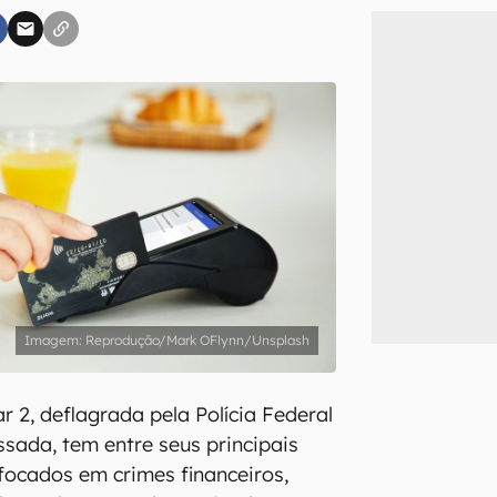
inscreva-se
li, aceito e concordo com os
Termos de Uso e Política de Privacidade do Ca
Reprodução/Mark OFlynn/Unsplash
r 2, deflagrada pela Polícia Federal
sada, tem entre seus principais
focados em crimes financeiros,