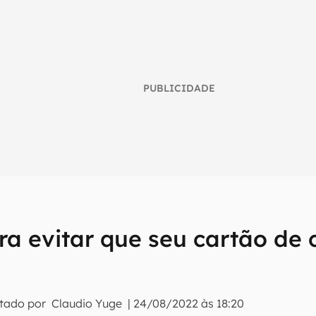
PUBLICIDADE
ra evitar que seu cartão de 
umo inteligente do mundo tech!
tter do Canaltech e receba notícias e reviews sobre tecnologia 
itado por
Claudio Yuge
|
24/08/2022 às 18:20