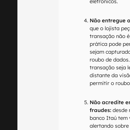
eletrônicos.
Não entregue o
que o lojista p
transação não é
prática pode pe
sejam capturado
roubo de dados.
transação seja
distante da vis
permitir o roub
Não acredite e
fraudes:
desde 
banco Itaú tem
alertando sobre