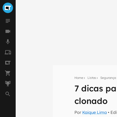
Home
Listas
Segurança
7 dicas pa
Seu res
clonado
Assine a newsle
mão.
Por
Kaique Lima
• Ed