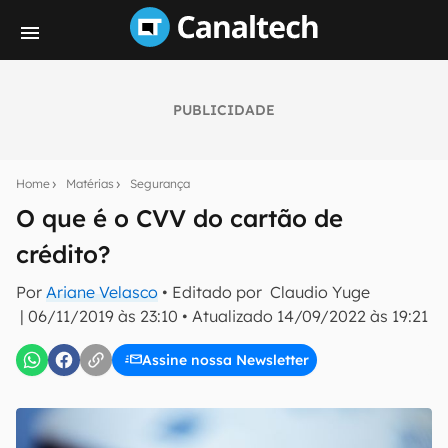
PUBLICIDADE
Seu resumo inteligente do mundo tech!
Assine a newsletter do Canaltech e receba
Home
Matérias
Segurança
notícias e reviews sobre tecnologia em primeira
mão.
O que é o CVV do cartão de
crédito?
E-mail
Por
Ariane Velasco
• Editado por
Claudio Yuge
|
06/11/2019 às 23:10
•
Atualizado
14/09/2022 às 19:21
inscreva-se
Assine nossa Newsletter
Confirmo que li, aceito e concordo com os
Termos de
Uso e Política de Privacidade do Canaltech.