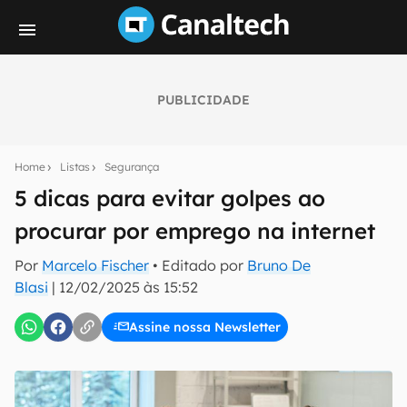
PUBLICIDADE
Seu resumo inteligente do mundo tech!
Assine a newsletter do Canaltech e receba
Home
Listas
Segurança
notícias e reviews sobre tecnologia em primeira
mão.
5 dicas para evitar golpes ao
procurar por emprego na internet
E-mail
Por
Marcelo Fischer
• Editado por
Bruno De
Blasi
|
12/02/2025 às 15:52
inscreva-se
Assine nossa Newsletter
Confirmo que li, aceito e concordo com os
Termos de
Uso e Política de Privacidade do Canaltech.