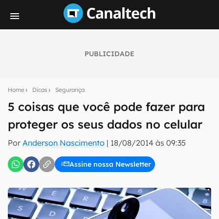
PUBLICIDADE
Seu resumo inteligente do mundo tech!
Assine a newsletter do Canaltech e receba
Home
Dicas
Segurança
notícias e reviews sobre tecnologia em primeira
mão.
5 coisas que você pode fazer para
proteger os seus dados no celular
E-mail
Por
Anderson Nascimento
|
18/08/2014 às 09:35
Assine nossa Newsletter
inscreva-se
Confirmo que li, aceito e concordo com os
Termos de
Uso e Política de Privacidade do Canaltech.