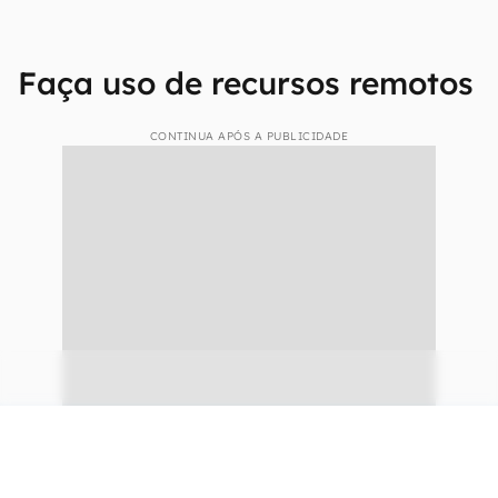
mesmo o ladrão ou outra pessoa mal-intenciona
tentar adivinhar a combinação da tela de
bloqueio.
A desvantagem desse mecanismo é que se torna
incômodo ter que desbloqueá-lo todas as vezes
que for preciso utilizar o aparelho. A dica para
minimizar isso é lembrar-se de ativar a tela de
bloqueio apenas quando você sair de casa.
Faça uso de recursos remotos
CONTINUA APÓS A PUBLICIDADE