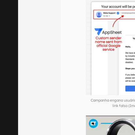
Campanha engana usuário 
link falso (