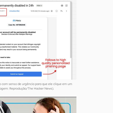
com senso de urgência para que ele clique em um
Imagem: Reprodução/The Hacker News).