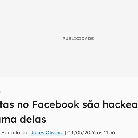
PUBLICIDADE
ça
umo inteligente do mundo tech!
ntas no Facebook são hackea
tter do Canaltech e receba notícias e reviews sobre tecnologia 
uma delas
 Editado por
Jones Oliveira
|
04/05/2026 às 11:56