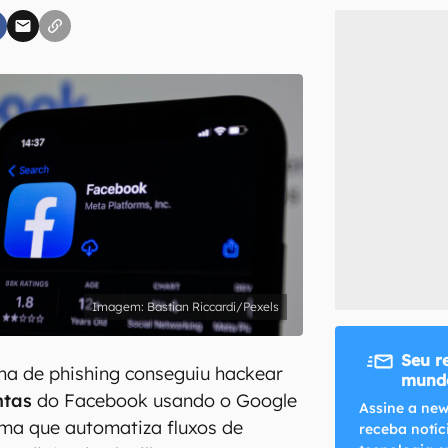
inscreva-se
li, aceito e concordo com os
Termos de Uso e Política de Privacidade do Ca
Bastian Riccardi/Pexels
Seu r
 de phishing conseguiu hackear
mundo
ntas
do Facebook usando o Google
Assine a new
ma que automatiza fluxos de
receba notíc