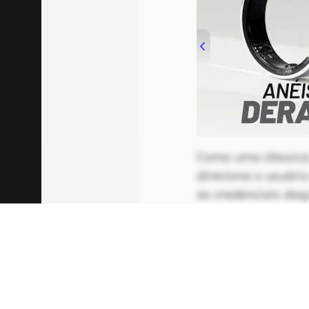
00:00
/
21:11
Como uma clássica
direciona o usuár
as credenciais daq
confidenciais ao s
apostam em um end
AppSheet ("norepl
filtros de spam e 
entrada dos usuári