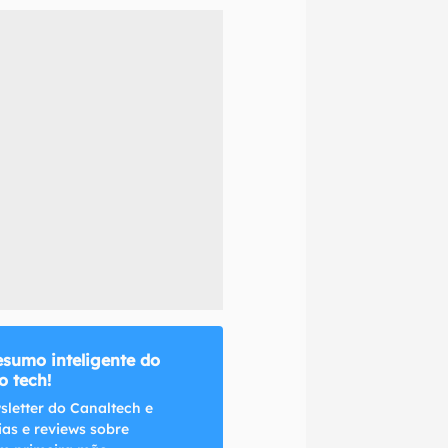
naltech.
esumo inteligente do
 tech!
sletter do Canaltech e
ias e reviews sobre