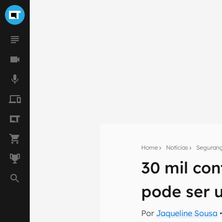
Home
Notícias
Seguran
Seu res
30 mil co
Assine a newsle
mão.
pode ser 
E-mail
Por
Jaqueline Sousa
•