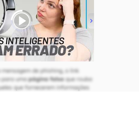
 mensagem de phishing, o link
io para uma
página falsa
que rouba
ueles que fornecerem informações
istema. Tudo isso porque os hackers
ereço de e-mail do Google
y@appsheet.com") para contornar
chegar diretamente na caixa de
os sem qualquer tipo de alarde.