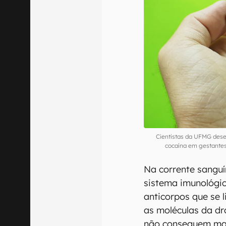
Cientistas da UFMG dese
cocaína em gestante
Na corrente sanguí
sistema imunológic
anticorpos que se l
as moléculas da d
não conseguem mai