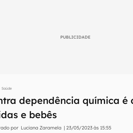
PUBLICIDADE
Saúde
ntra dependência química é 
umo inteligente do mundo tech!
idas e bebês
tter do Canaltech e receba notícias e reviews sobre tecnologia 
tado por
Luciana Zaramela
|
23/05/2023 às 15:55