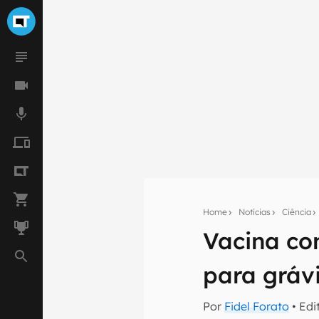
Home
Notícias
Ciência
Vacina co
Seu res
para gráv
Assine a newsle
mão.
Por
Fidel Forato
• Edi