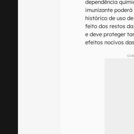
dependência químic
imunizante poderá
histórico de uso d
feito dos restos d
e deve proteger t
efeitos nocivos das
CON