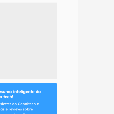
naltech.
esumo inteligente do
 tech!
sletter do Canaltech e
ias e reviews sobre