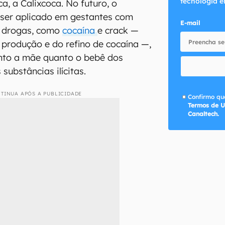
tecnologia e
a, a Calixcoca. No futuro, o
 ser aplicado em gestantes com
E-mail
e drogas, como
cocaína
e crack —
a produção e do refino de cocaína —,
anto a mãe quanto o bebê dos
 substâncias ilícitas.
TINUA APÓS A PUBLICIDADE
Confirmo que
Termos de U
Canaltech.