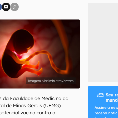
inscreva-se
li, aceito e concordo com os
Termos de Uso e Política de Privacidade do Ca
vladimirzotov/envato
Seu r
tas da Faculdade de Medicina da
mundo
ral de Minas Gerais (UFMG)
Assine a new
otencial vacina contra a
receba notíc