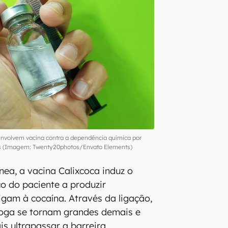
nvolvem vacina contra a dependência química por
s (Imagem: Twenty20photos/Envato Elements)
nea, a vacina Calixcoca induz o
o do paciente a produzir
igam à cocaína. Através da ligação,
roga se tornam grandes demais e
s ultrapassar a barreira