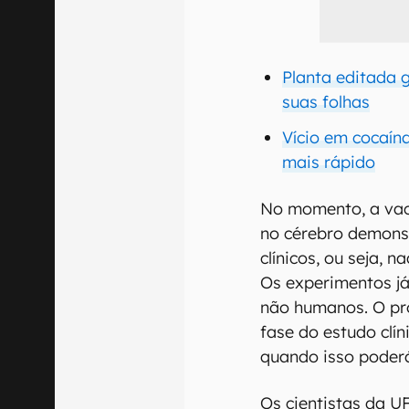
Planta editada 
suas folhas
Vício em cocaín
mais rápido
No momento, a vaci
no cérebro demonst
clínicos, ou seja, 
Os experimentos j
não humanos. O pró
fase do estudo clí
quando isso poderá
Os cientistas da U