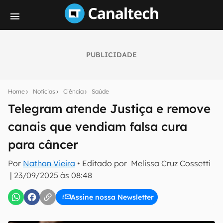
PUBLICIDADE
Seu resumo inteligente do mundo tech!
Assine a newsletter do Canaltech e receba
Home
Notícias
Ciência
Saúde
notícias e reviews sobre tecnologia em primeira
mão.
Telegram atende Justiça e remove
canais que vendiam falsa cura
E-mail
para câncer
Por
Nathan Vieira
• Editado por
Melissa Cruz Cossetti
inscreva-se
|
23/09/2025 às 08:48
Assine nossa Newsletter
Confirmo que li, aceito e concordo com os
Termos de
Uso e Política de Privacidade do Canaltech.