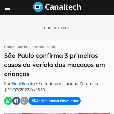
PUBLICIDADE
Seu resumo inteligente do mundo tech!
Assine a newsletter do Canaltech e receba
Home
Notícias
Ciência
Saúde
notícias e reviews sobre tecnologia em primeira
mão.
São Paulo confirma 3 primeiros
casos da varíola dos macacos em
E-mail
crianças
Por
Fidel Forato
• Editado por
Luciana Zaramela
inscreva-se
|
29/07/2022 às 13:10
Assine nossa Newsletter
Confirmo que li, aceito e concordo com os
Termos de
Uso e Política de Privacidade do Canaltech.