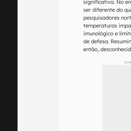
significativa. No 
ser diferente do q
pesquisadores nort
temperaturas impa
imunológico e limi
de defesa. Resumin
então, desconhecid
CON