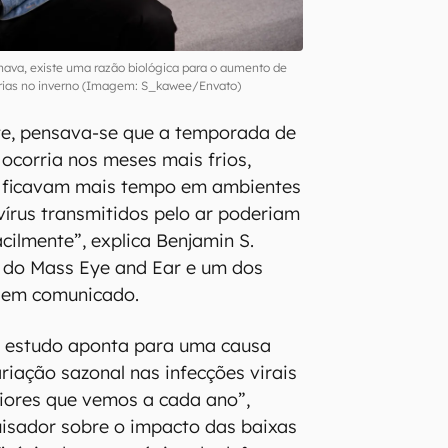
nava, existe uma razão biológica para o aumento de
órias no inverno (Imagem: S_kawee/Envato)
e, pensava-se que a temporada de
 ocorria nos meses mais frios,
 ficavam mais tempo em ambientes
vírus transmitidos pelo ar poderiam
cilmente”, explica Benjamin S.
r do Mass Eye and Ear e um dos
, em comunicado.
o estudo aponta para uma causa
riação sazonal nas infecções virais
riores que vemos a cada ano”,
isador sobre o impacto das baixas