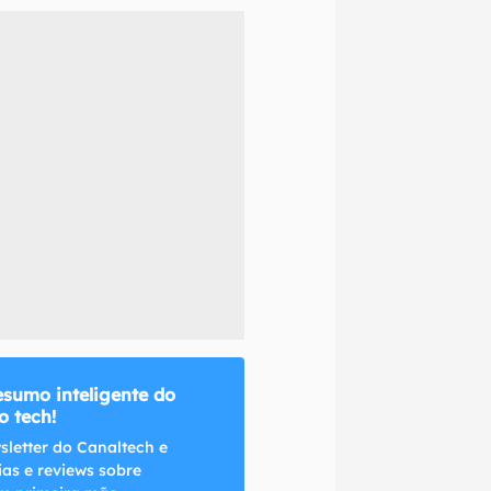
naltech.
esumo inteligente do
 tech!
sletter do Canaltech e
ias e reviews sobre