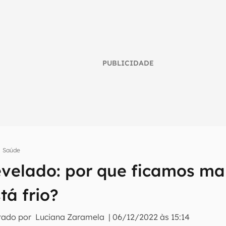
PUBLICIDADE
Saúde
revelado: por que ficamos ma
umo inteligente do mundo tech!
tá frio?
tter do Canaltech e receba notícias e reviews sobre tecnologia 
tado por
Luciana Zaramela
|
06/12/2022 às 15:14