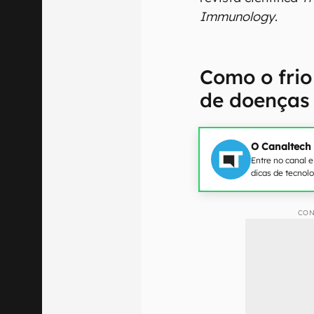
Immunology
.
Como o fri
de doenças 
O Canaltech
Entre no canal 
dicas de tecnol
CON