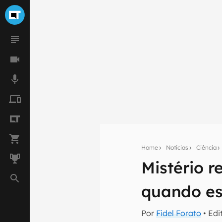
Home
Notícias
Ciência
Mistério 
Seu res
quando es
Assine a newsle
mão.
Por
Fidel Forato
• Edi