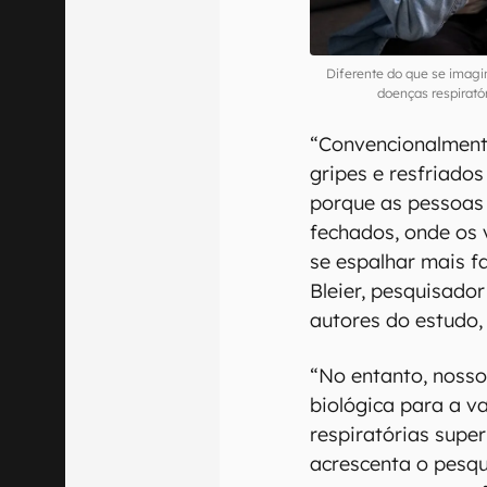
Diferente do que se imagi
doenças respirat
“Convencionalment
gripes e resfriados
porque as pessoas
fechados, onde os 
se espalhar mais fa
Bleier, pesquisado
autores do estudo
“No entanto, noss
biológica para a va
respiratórias supe
acrescenta o pesqu