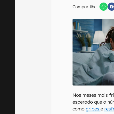
E-mail
Compartilhe:
Confirmo que 
Nos meses mais fri
esperado que o núm
como
gripes
e
resf