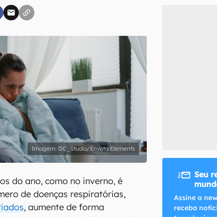
inscreva-se
li, aceito e concordo com os
Termos de Uso e Política de Privacidade do Ca
DC_Studio/Envato Elements
Seu r
os do ano, como no inverno, é
mundo
ero de doenças respiratórias,
Assine a new
riados
, aumente de forma
receba notíc