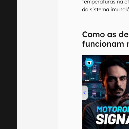
temperaturas na ef
do sistema imunoló
Como as de
funcionam n
00:00
/
20:46