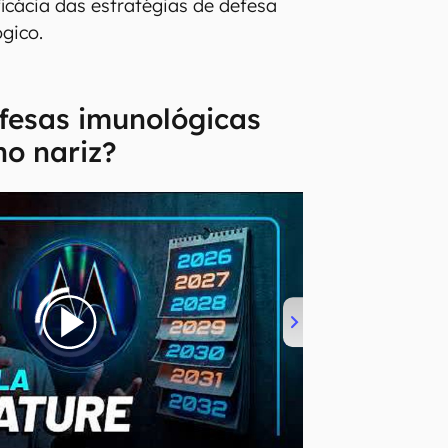
icácia das estratégias de defesa
gico.
fesas imunológicas
o nariz?