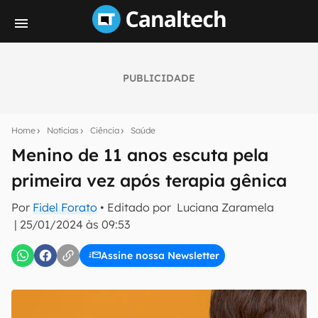
PUBLICIDADE
Seu resumo inteligente do mundo tech!
Assine a newsletter do Canaltech e receba
Home
Notícias
Ciência
Saúde
notícias e reviews sobre tecnologia em primeira
mão.
Menino de 11 anos escuta pela
primeira vez após terapia gênica
E-mail
Por
Fidel Forato
• Editado por
Luciana Zaramela
|
25/01/2024 às 09:53
inscreva-se
Assine nossa Newsletter
Confirmo que li, aceito e concordo com os
Termos de
Uso e Política de Privacidade do Canaltech.