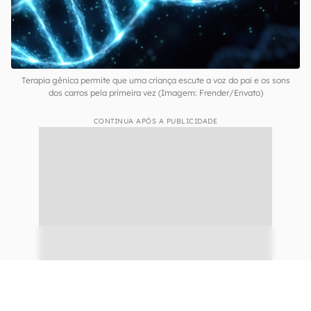
Terapia gênica permite que uma criança escute a voz do pai e os sons
dos carros pela primeira vez (Imagem: Frender/Envato)
CONTINUA APÓS A PUBLICIDADE