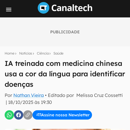
PUBLICIDADE
Seu resumo inteligente do mundo tech!
Assine a newsletter do Canaltech e receba
Home
Notícias
Ciência
Saúde
notícias e reviews sobre tecnologia em primeira
mão.
IA treinada com medicina chinesa
usa a cor da língua para identificar
E-mail
doenças
Por
Nathan Vieira
• Editado por
Melissa Cruz Cossetti
inscreva-se
|
18/10/2025 às 19:30
Assine nossa Newsletter
Confirmo que li, aceito e concordo com os
Termos de
Uso e Política de Privacidade do Canaltech.