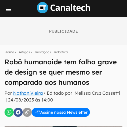
PUBLICIDADE
Seu resumo inteligente do mundo tech!
Assine a newsletter do Canaltech e receba
Home
Artigos
Inovação
Robótica
notícias e reviews sobre tecnologia em primeira
mão.
Robô humanoide tem falha grave
de design se quer mesmo ser
E-mail
comparado aos humanos
Por
Nathan Vieira
• Editado por
Melissa Cruz Cossetti
inscreva-se
|
24/08/2025 às 14:00
Assine nossa Newsletter
Confirmo que li, aceito e concordo com os
Termos de
Uso e Política de Privacidade do Canaltech.