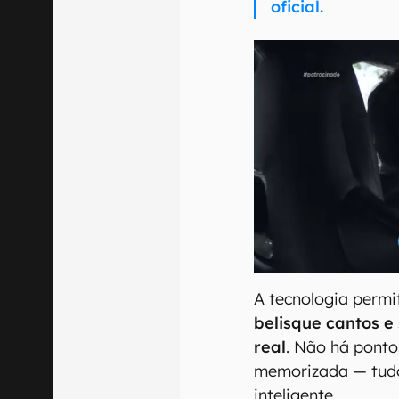
oficial.
A tecnologia permi
belisque cantos e
real
. Não há ponto
memorizada — tudo
inteligente.