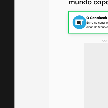
mundo capa
O Canaltech
Entre no canal 
dicas de tecnol
CON