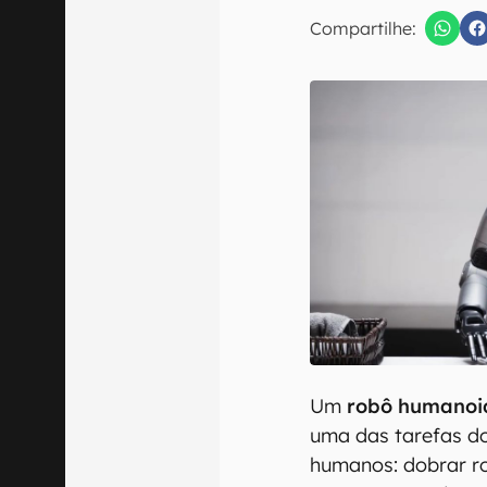
E-mail
Compartilhe:
Confirmo que 
Um
robô humanoi
uma das tarefas d
humanos: dobrar r