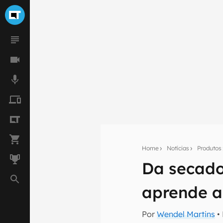
Home
Notícias
Produtos
Da secado
Seu res
aprende a
Assine a newsle
mão.
Por
Wendel Martins
•