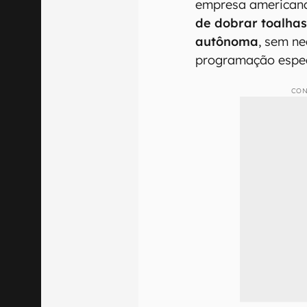
empresa american
de dobrar toalha
autônoma
, sem n
programação espec
CON