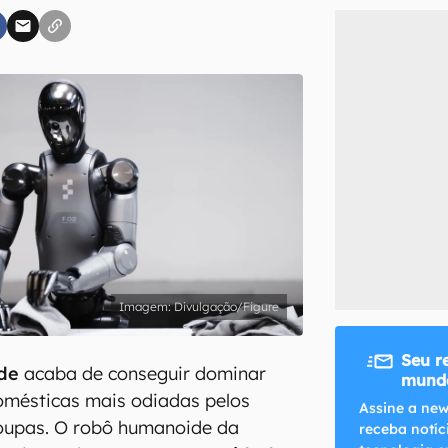
inscreva-se
li, aceito e concordo com os
Termos de Uso e Política de Privacidade do Ca
Divulgação/Figure
Seu r
de
acaba de conseguir dominar
mundo
omésticas mais odiadas pelos
Assine a new
oupas. O robô humanoide da
receba notíc