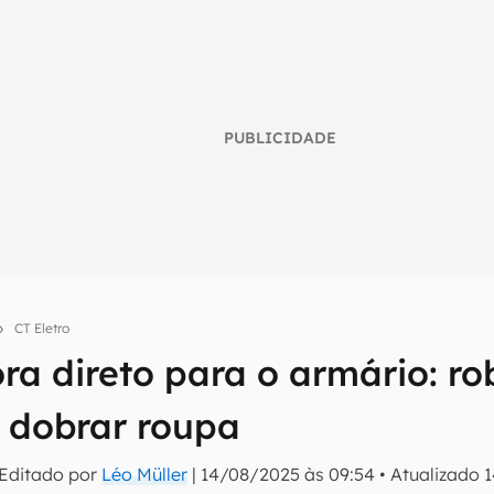
PUBLICIDADE
CT Eletro
ra direto para o armário: r
umo inteligente do mundo tech!
 dobrar roupa
tter do Canaltech e receba notícias e reviews sobre tecnologia 
 Editado por
Léo Müller
|
14/08/2025 às 09:54
•
Atualizado
1