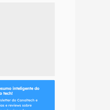
naltech.
esumo inteligente do
 tech!
sletter do Canaltech e
ias e reviews sobre