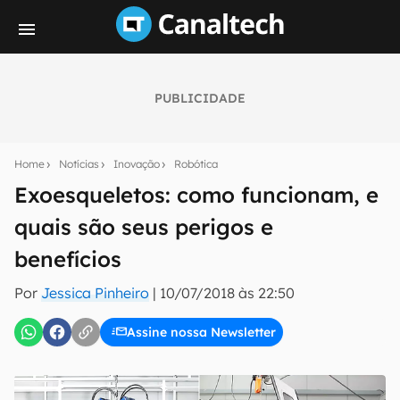
PUBLICIDADE
Seu resumo inteligente do mundo tech!
Assine a newsletter do Canaltech e receba
Home
Notícias
Inovação
Robótica
notícias e reviews sobre tecnologia em primeira
mão.
Exoesqueletos: como funcionam, e
quais são seus perigos e
E-mail
benefícios
Por
Jessica Pinheiro
|
10/07/2018 às 22:50
inscreva-se
Assine nossa Newsletter
Confirmo que li, aceito e concordo com os
Termos de
Uso e Política de Privacidade do Canaltech.