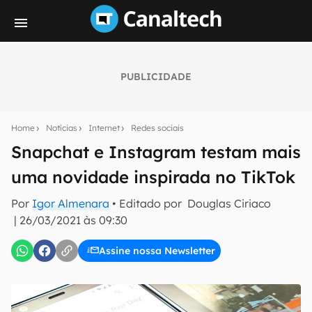
PUBLICIDADE
Seu resumo inteligente do mundo tech!
Assine a newsletter do Canaltech e receba
Home
Notícias
Internet
Redes sociais
notícias e reviews sobre tecnologia em primeira
mão.
Snapchat e Instagram testam mais
uma novidade inspirada no TikTok
E-mail
Por
Igor Almenara
• Editado por
Douglas Ciriaco
|
26/03/2021 às 09:30
inscreva-se
Assine nossa Newsletter
Confirmo que li, aceito e concordo com os
Termos de
Uso e Política de Privacidade do Canaltech.