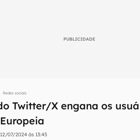
PUBLICIDADE
Redes sociais
do Twitter/X engana os usuár
umo inteligente do mundo tech!
Europeia
tter do Canaltech e receba notícias e reviews sobre tecnologia 
|
12/07/2024 às 13:45