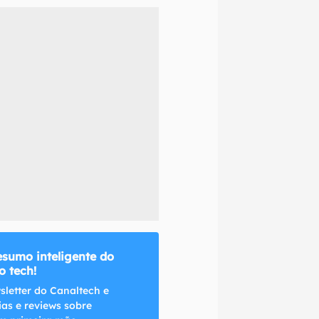
naltech.
esumo inteligente do
 tech!
sletter do Canaltech e
ias e reviews sobre