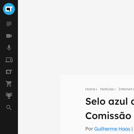
Home
Notícias
Internet
Selo azul 
Seu res
Comissão 
Assine a newsle
mão.
Por
Guilherme Haas