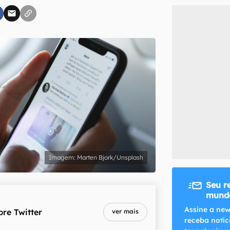
inscreva-se
li, aceito e concordo com os
Termos de Uso e Política de Privacidade do Ca
Marten Bjork/Unsplash
Seu r
mundo
Assine a new
bre
Twitter
ver mais
receba notíc