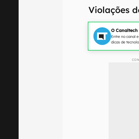
Violações d
O Canaltech
Entre no canal 
dicas de tecnol
CON