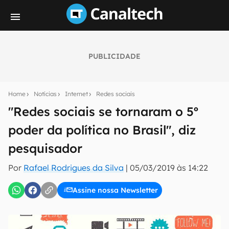
PUBLICIDADE
Seu resumo inteligente do mundo tech!
Assine a newsletter do Canaltech e receba
Home
Notícias
Internet
Redes sociais
notícias e reviews sobre tecnologia em primeira
mão.
"Redes sociais se tornaram o 5º
poder da política no Brasil", diz
E-mail
pesquisador
Por
Rafael Rodrigues da Silva
|
05/03/2019 às 14:22
inscreva-se
Assine nossa Newsletter
Confirmo que li, aceito e concordo com os
Termos de
Uso e Política de Privacidade do Canaltech.