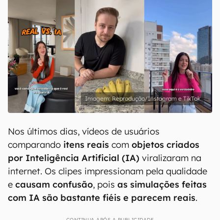
Reprodução/Instagram e TikTok
Nos últimos dias, vídeos de usuários
comparando
itens reais
com
objetos criados
por Inteligência Artificial (IA)
viralizaram na
internet. Os clipes impressionam pela qualidade
e
causam confusão
, pois
as simulações feitas
com IA são bastante fiéis
e parecem reais
.
CONTINUA APÓS A PUBLICIDADE