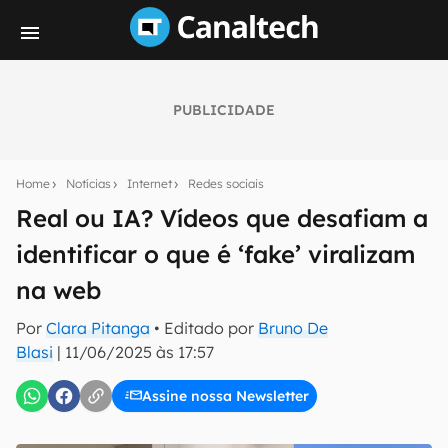
PUBLICIDADE
Seu resumo inteligente do mundo tech!
Assine a newsletter do Canaltech e receba
Home
Notícias
Internet
Redes sociais
notícias e reviews sobre tecnologia em primeira
mão.
Real ou IA? Vídeos que desafiam a
identificar o que é ‘fake’ viralizam
E-mail
na web
Por
Clara Pitanga
• Editado por
Bruno De
inscreva-se
Blasi
|
11/06/2025 às 17:57
Assine nossa Newsletter
Confirmo que li, aceito e concordo com os
Termos de
Uso e Política de Privacidade do Canaltech.