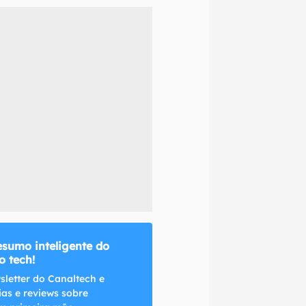
naltech.
esumo inteligente do
 tech!
sletter do Canaltech e
ias e reviews sobre