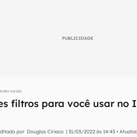
PUBLICIDADE
Redes sociais
s filtros para você usar no
umo inteligente do mundo tech!
tter do Canaltech e receba notícias e reviews sobre tecnologia 
Editado por
Douglas Ciriaco
|
31/03/2022 às 14:45
•
Atuali