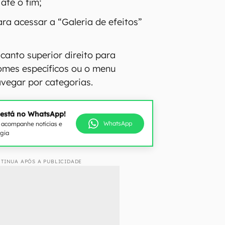
 até o fim;
ra acessar a “Galeria de efeitos”
o canto superior direito para
omes específicos ou o menu
avegar por categorias.
 está no WhatsApp!
WhatsApp
e acompanhe notícias e
ogia
TINUA APÓS A PUBLICIDADE