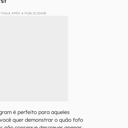
rst
TINUA APÓS A PUBLICIDADE
agram é perfeito para aqueles
ocê quer demonstrar o quão fofo
as não consegue descrever apenas