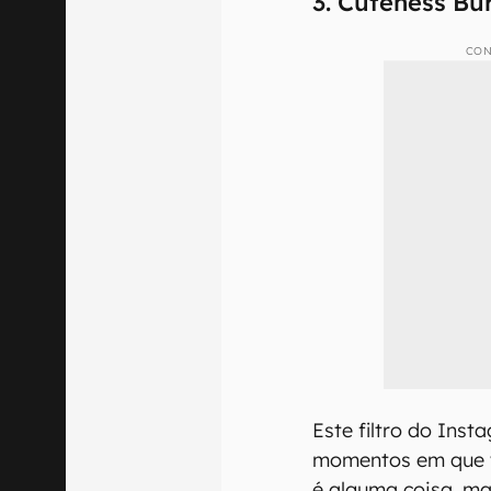
3. Cuteness Bu
CON
Este filtro do Inst
momentos em que v
é alguma coisa, m