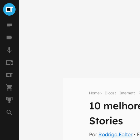
Home
Dicas
Internet
10 melhore
Seu res
Stories
Assine a newsle
mão.
Por
Rodrigo Folter
• 