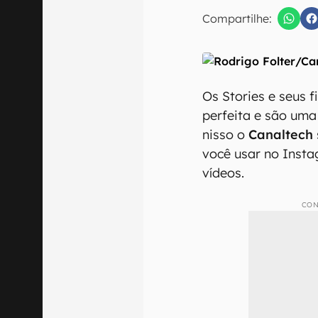
E-mail
Compartilhe:
Os Stories e seus 
Confirmo que 
perfeita e são uma
nisso o
Canaltech
você usar no Instag
vídeos.
CON