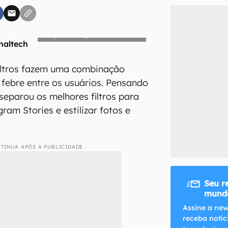
Rodrigo Folter/Canaltech
inscreva-se
filtros fazem uma combinação
li, aceito e concordo com os
Termos de Uso e Política de Privacidade do Ca
 febre entre os usuários. Pensando
separou os melhores filtros para
ram Stories e estilizar fotos e
TINUA APÓS A PUBLICIDADE
Seu r
mundo
Assine a new
receba notíc