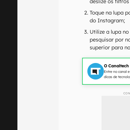
deslize os filtros
Toque na lupa pa
do Instagram;
Utilize a lupa n
pesquisar por n
superior para n
O Canaltech
Entre no canal 
dicas de tecnol
CON