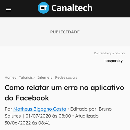
PUBLICIDADE
Seu resumo inteligente do mundo tech!
Assine a newsletter do Canaltech e receba
Conteúdo apoiado por
notícias e reviews sobre tecnologia em primeira
mão.
E-mail
Home
Tutoriais
Internet
Redes sociais
Como relatar um erro no aplicativo
do Facebook
inscreva-se
Por
Matheus Bigogno Costa
• Editado por
Bruno
Salutes
|
01/07/2020 às 08:00
•
Atualizado
Confirmo que li, aceito e concordo com os
Termos de
Uso e Política de Privacidade do Canaltech.
30/06/2022 às 08:41