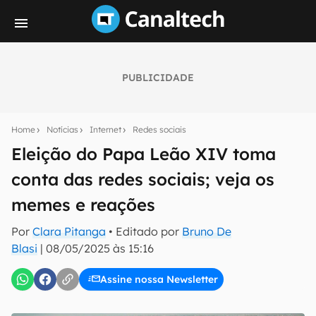
PUBLICIDADE
Seu resumo inteligente do mundo tech!
Assine a newsletter do Canaltech e receba
Home
Notícias
Internet
Redes sociais
notícias e reviews sobre tecnologia em primeira
mão.
Eleição do Papa Leão XIV toma
conta das redes sociais; veja os
E-mail
memes e reações
Por
Clara Pitanga
• Editado por
Bruno De
inscreva-se
Blasi
|
08/05/2025 às 15:16
Assine nossa Newsletter
Confirmo que li, aceito e concordo com os
Termos de
Uso e Política de Privacidade do Canaltech.