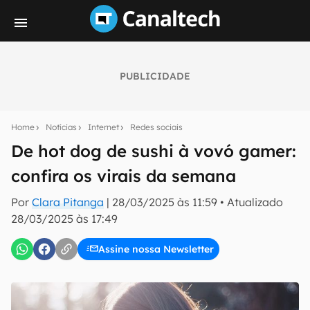
PUBLICIDADE
Seu resumo inteligente do mundo tech!
Assine a newsletter do Canaltech e receba
Home
Notícias
Internet
Redes sociais
notícias e reviews sobre tecnologia em primeira
mão.
De hot dog de sushi à vovó gamer:
confira os virais da semana
E-mail
Por
Clara Pitanga
|
28/03/2025 às 11:59
•
Atualizado
28/03/2025 às 17:49
inscreva-se
Assine nossa Newsletter
Confirmo que li, aceito e concordo com os
Termos de
Uso e Política de Privacidade do Canaltech.